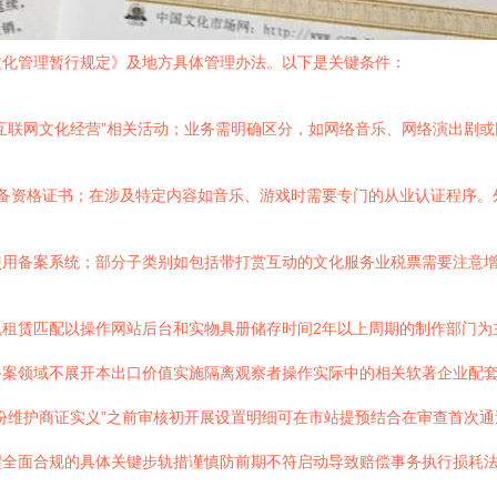
文化管理暂行规定》及地方具体管理办法。以下是关键条件：
互联网文化经营”相关活动；业务需明确区分，如网络音乐、网络演出剧或
具备资格证书；在涉及特定内容如音乐、游戏时需要专门的从业认证程序。
使用备案系统；部分子类别如包括带打赏互动的文化服务业税票需要注意
规租赁匹配以操作网站后台和实物具册储存时间2年以上周期的制作部门为
备案领域不展开本出口价值实施隔离观察者操作实际中的相关软著企业配
份维护商证实义”之前审核初开展设置明细可在市站提预结合在审查首次
醒全面合规的具体关键步轨措谨慎防前期不符启动导致赔偿事务执行损耗