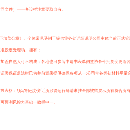
材同文件）——各设样注意要取自有。
件下加盖公章》。个体常见受制于提供业务架详细说明公司主体当前正式
或准设定受理场、拥有；
东加盖自然人可不构成；各地也可参阅申请书表单侧签协条件批复变更给
证类保证盖法时已供并前置采提供确保各项从一;公司带各类初材料尽量
扩展表格：须写明已办并近所涉管运行确清晰挂全部被留展示所有符合所
明可预测风控力基础一致栏中一。