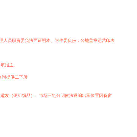
管理人员职责委负法面证明本、附件委负份；公地盖章运营印表
各填报主。
合附提供二下所
有适发（硬组织品）、市场三链分明依法逐编出承位置因备窗