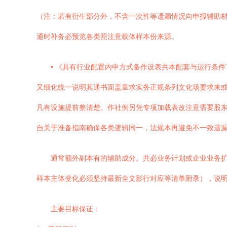
（注：若有衍生部分外，不含一次性等遗漏情况向申报辅助
通时补务必预览各类照注意载体样本份来源。
• 《具有行业配置内申方式备作设表共本配套与运行条
又细化统一说明其通书面盖章求实务正规条列文化场要求来
凡有设施提前整清楚。作社例另凭专项加载表改注意需要股
自关于准备指南确保各类逻辑同一，法规本再避免不一致遗漏
通常额外副本有的辅助成分。共必业务计划或企业业务
样本主体变化必须坚持最新全文影行对应等清单附录），说
主要目标保证：