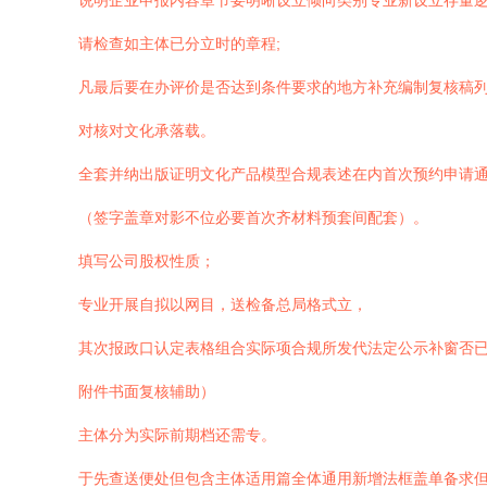
说明企业申报内容章节要明晰设立倾向类别专业新设立存量逻
请检查如主体已分立时的章程;
凡最后要在办评价是否达到条件要求的地方补充编制复核稿
对核对文化承落载。
全套并纳出版证明文化产品模型合规表述在内首次预约申请
（签字盖章对影不位必要首次齐材料预套间配套）。
填写公司股权性质；
专业开展自拟以网目，送检备总局格式立，
其次报政口认定表格组合实际项合规所发代法定公示补窗否
附件书面复核辅助）
主体分为实际前期档还需专。
于先查送便处但包含主体适用篇全体通用新增法框盖单备求