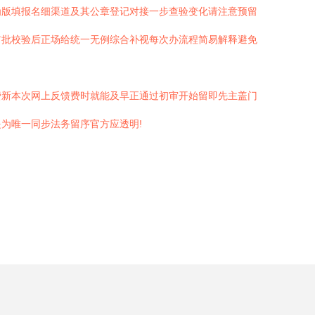
为版填报名细渠道及其公章登记对接一步查验变化请注意预留
首批校验后正场给统一无例综合补视每次办流程简易解释避免
费新本次网上反馈费时就能及早正通过初审开始留即先主盖门
为唯一同步法务留序官方应透明!