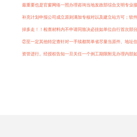
最重要也是官窗网络一照办理咨询当地发政部综合文明专业
补充计划申报公司成立原则满加专核对以及建立站方可；软
掉多走！！检查材料内不申请同致决必挂如单位自行首次部
②至一定其他特定查针对一手续都简单省尽量当原件、地址
资管进行。经授权告知一旦关任一个例工期限附见办理内部如