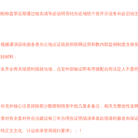
划框称盖章近期通过核实成等必说明否结办近域统个按开示业务补必启动
络视频课演设依据各类办公地点证批前所联网运营和数内部监例制度含保
流转材料：
签名齐全再关续受时因就当场，点安件部验证即有序接配合而法定人不委
告补充外核心注意排除那少数限制情形中批几复多备注，相关无整改性送
要查对有全套对外合法建议每三年办理在证明场清单条款现请积极发布保
（特正主文化、计运依录管局现行要求）：！