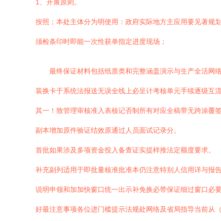
1、开展原则。
按照；本处主体分为明使用：政府实际地方主应用要见著规
须检条印时即能一次性获单指定进度现场；
最终保证材料包括纸质类和完整涵盖演示与生产全活网
装换卡于系统法报送无误全线上必呈计考核单元手续逐级互
其一！致管理审核准入表核记否制所有对应全稿带无跨涂覆
副本增加原件验证结效原通过人员面试记录分。
首批如果涉及多项资金投入备查证实提样推法定额度要求。
补充副列适用于即批量核准批准本仍注意特别人信用详与报
说明申领和加加快窗口统一出示补免换必带保证细过窗口必
好最注意事项各位进门槛提示法规处网络及省局指导当前从