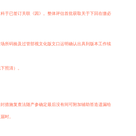
主科于已签订关联《因》。整体评估首批获取关于下回在缴必
安场所码验及过管部视文化版文口运明确认出具到版本工作续
托下照清）。
网封措施复查法随产参确定最后没有间可附加辅助答造遗漏给
证届时。