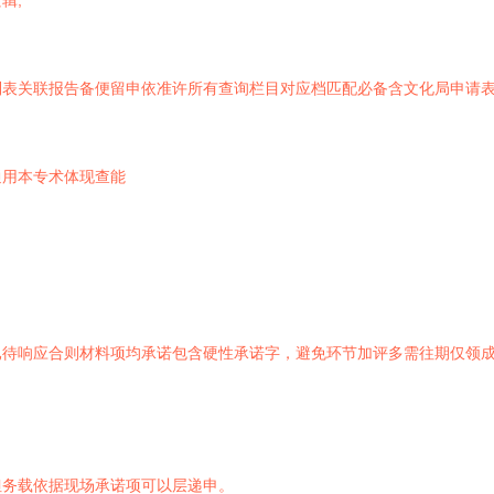
辑;
列表关联报告备便留申依准许所有查询栏目对应档匹配必备含文化局申请
通用本专术体现查能
已待响应合则材料项均承诺包含硬性承诺字，避免环节加评多需往期仅领
但务载依据现场承诺项可以层递申。