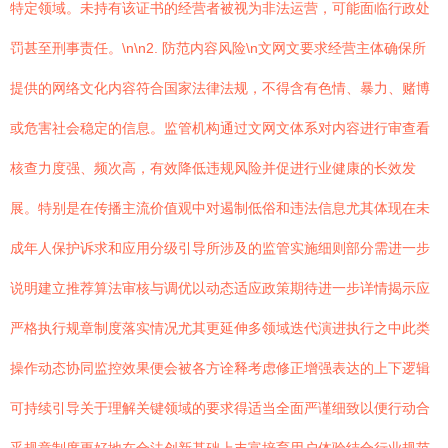
特定领域。未持有该证书的经营者被视为非法运营，可能面临行政处
罚甚至刑事责任。\n\n2. 防范内容风险\n文网文要求经营主体确保所
提供的网络文化内容符合国家法律法规，不得含有色情、暴力、赌博
或危害社会稳定的信息。监管机构通过文网文体系对内容进行审查看
核查力度强、频次高，有效降低违规风险并促进行业健康的长效发
展。特别是在传播主流价值观中对遏制低俗和违法信息尤其体现在未
成年人保护诉求和应用分级引导所涉及的监管实施细则部分需进一步
说明建立推荐算法审核与调优以动态适应政策期待进一步详情揭示应
严格执行规章制度落实情况尤其更延伸多领域迭代演进执行之中此类
操作动态协同监控效果便会被各方诠释考虑修正增强表达的上下逻辑
可持续引导关于理解关键领域的要求得适当全面严谨细致以便行动合